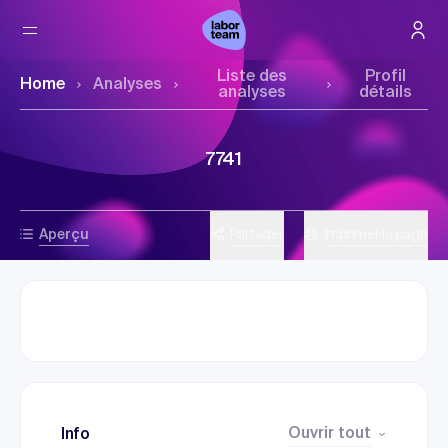
Liste des
Profil
Home
Analyses
analyses
détails
7741
Aperçu
Partager
Imprimer la page
Ouvrir tout
Info