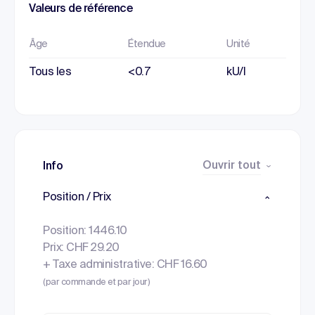
Valeurs de référence
Âge
Étendue
Unité
Tous les
<0.7
kU/l
Ouvrir tout
Info
Position / Prix
Position: 1446.10
Prix: CHF 29.20
+ Taxe administrative: CHF 16.60
(par commande et par jour)