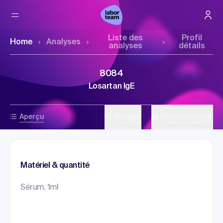
Liste des
Profil
Home
Analyses
analyses
détails
8084
Losartan IgE
Aperçu
Partager
Imprimer la page
Matériel & quantité
Sérum, 1ml