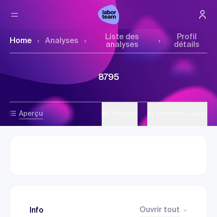
Liste des
Profil
Home
Analyses
analyses
détails
8795
Aperçu
Partager
Imprimer la page
Ouvrir tout
Info