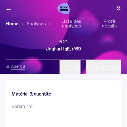
Liste des
Profil
Home
Analyses
analyses
détails
921
Joghurt IgE, rf69
Aperçu
Partager
Imprimer la page
Matériel & quantité
Sérum, 1ml