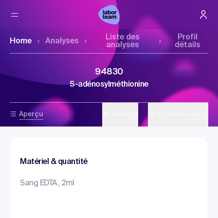
Liste des
Profil
Home
Analyses
analyses
détails
94830
S-adénosylméthionine
Aperçu
Partager
Imprimer la page
Matériel & quantité
Sang EDTA, 2ml