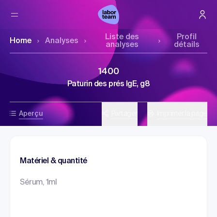
Liste des
Profil
Home
Analyses
analyses
détails
1400
Paturin des prés IgE, g8
Aperçu
Partager
Imprimer la page
Matériel & quantité
Sérum, 1ml