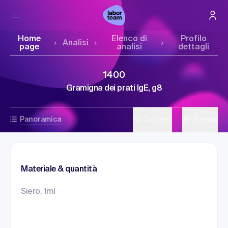
Home
Elenco di
Profilo
Analisi
page
analisi
dettagli
1400
Gramigna dei prati IgE, g8
Panoramica
Condividi
Stampa
Materiale & quantità
Siero, 1ml