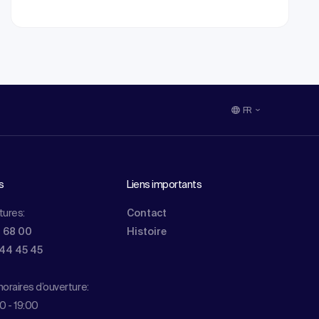
FR
s
Liens importants
tures:
Contact
0 68 00
Histoire
844 45 45
oraires d’ouverture:
0 - 19:00