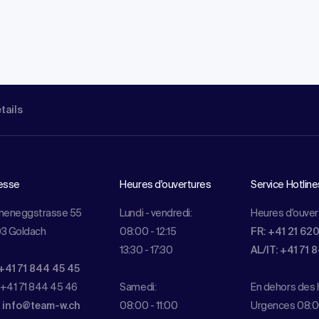
étails
esse
Heures d'ouvertures
Service Hotline
meneggstrasse 55
Lundi - vendredi:
Heures d'ouver
3 Goldach
08:00 - 12:15
FR: +41 21 62
13:30 - 17:30
AL/IT: +41 71 
+41 71 844 45 45
 +41 71 844 45 46
Samedi:
En dehors des h
:
info@team-w.ch
08:00 - 11:00
Urgences 08:0