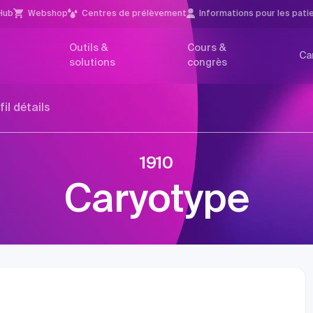
Hub
Webshop
Centres de prélèvement
Infor­mations pour les pati
Outils &
Cours &
Ca
solutions
congrès
fil détails
1910
Caryotype