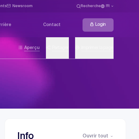
ents
Newsroom
Recherche
FR
Login
rrière
Contact
Aperçu
Partager
Imprimer la page
Info
Ouvrir tout