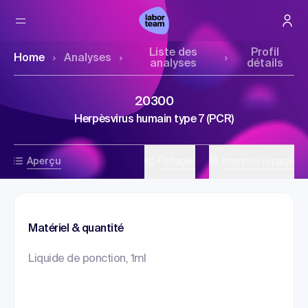
Liste des
Profil
Home
Analyses
analyses
détails
20300
Herpèsvirus humain type 7 (PCR)
Aperçu
Partager
Imprimer la page
Matériel & quantité
Liquide de ponction, 1ml