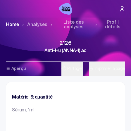
Liste des
Profil
Home
Analyses
analyses
détails
2126
Anti-Hu (ANNA-1) ac
Aperçu
Partager
Imprimer la page
Matériel & quantité
Sérum, 1ml