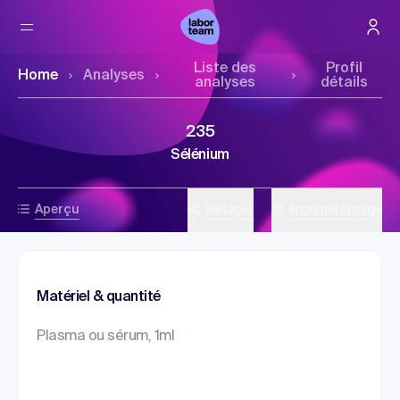
Liste des
Profil
Home
Analyses
analyses
détails
235
Sélénium
Aperçu
Partager
Imprimer la page
Matériel & quantité
Plasma ou sérum, 1ml