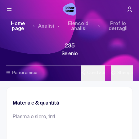
Home
Elenco di
Profilo
Analisi
page
analisi
dettagli
235
Selenio
Panoramica
Condividi
Stampa
Materiale & quantità
Plasma o siero, 1ml