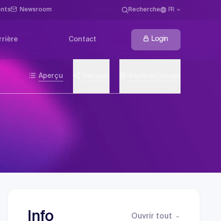
ents
Newsroom
Recherche
FR
Login
rrière
Contact
Aperçu
Partager
Imprimer la page
Info
Ouvrir tout