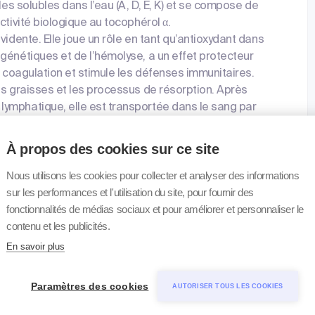
les solubles dans l’eau (A, D, E, K) et se compose de
ctivité biologique au tocophérol α.
vidente. Elle joue un rôle en tant qu’antioxydant dans
génétiques et de l’hémolyse, a un effet protecteur
a coagulation et stimule les défenses immunitaires.
es graisses et les processus de résorption. Après
ymphatique, elle est transportée dans le sang par
e plusieurs grammes peut être mise en évidence
térus, l’hypophyse et les surrénales. L’apport
À propos des cookies sur ce site
Nous utilisons les cookies pour collecter et analyser des informations
uile de soja, les céréales, les noix, le beurre, le
sur les performances et l'utilisation du site, pour fournir des
 au fonctionnement normal des glandes génitales, à
fonctionnalités de médias sociaux et pour améliorer et personnaliser le
fonctionnement du système nerveux et de la
contenu et les publicités.
bolisme lipidique (atrésie du canal biliaire ou
En savoir plus
sorption, lipoproteinémie-A-β récessive
Paramètres des cookies
AUTORISER TOUS LES COOKIES
a locomotion