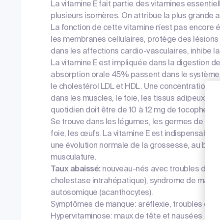
La vitamine E fait partie des vitamines essentiel
plusieurs isomères. On attribue la plus grande a
La fonction de cette vitamine n’est pas encore é
les membranes cellulaires, protège des lésions 
dans les affections cardio-vasculaires, inhibe l
La vitamine E est impliquée dans la digestion d
absorption orale 45% passent dans le système l
le cholestérol LDL et HDL. Une concentration d
dans les muscles, le foie, les tissus adipeux, l’u
quotidien doit être de 10 à 12 mg de tocophérol.
Se trouve dans les légumes, les germes de blé, l’h
foie, les œufs. La vitamine E est indispensable
une évolution normale de la grossesse, au bon 
musculature.
Taux abaissé:
nouveau-nés avec troubles du méta
cholestase intrahépatique), syndrome de malab
autosomique (acanthocytes).
Symptômes de manque: aréflexie, troubles de l
Hypervitaminose: maux de tête et nausées