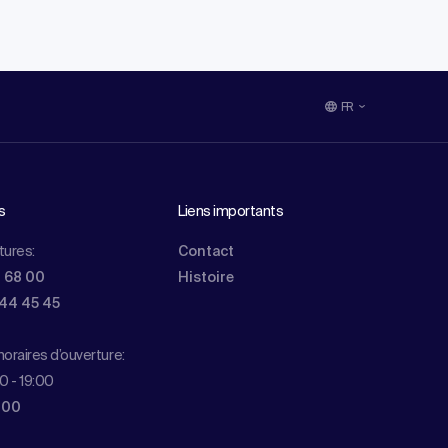
FR
s
Liens importants
tures:
Contact
0 68 00
Histoire
844 45 45
oraires d’ouverture:
0 - 19:00
 00