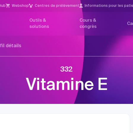
Hub
Webshop
Centres de prélèvement
Infor­mations pour les pati
Outils &
Cours &
Ca
solutions
congrès
fil détails
332
Vitamine E