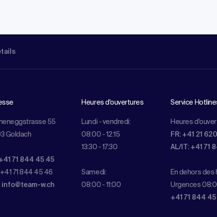
étails
esse
Heures d'ouvertures
Service Hotline
meneggstrasse 55
Lundi - vendredi:
Heures d'ouver
3 Goldach
08:00 - 12:15
FR: +41 21 62
13:30 - 17:30
AL/IT: +41 71 
+41 71 844 45 45
 +41 71 844 45 46
Samedi:
En dehors des h
:
info@team-w.ch
08:00 - 11:00
Urgences 08:0
+41 71 844 45