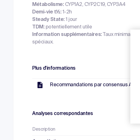
Métabolisme:
CYP1A2, CYP2C19, CYP3A4
Demi-vie t½:
1-2h
Steady State:
1 jour
TDM:
potentiellement utile
Information supplémentaires:
Taux minimal no
spéciaux.
Plus d'informations
Recommandations par consensus AGNP
Analyses correspondantes
Description