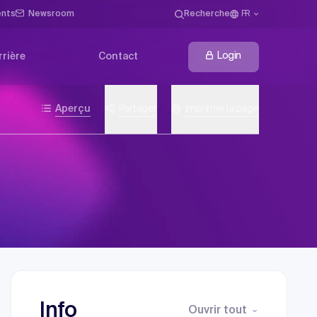
ents
Newsroom
Recherche
FR
Login
rrière
Contact
Aperçu
Partager
Imprimer la page
Info
Ouvrir tout