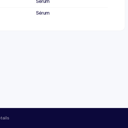
Sérum
Sérum
étails