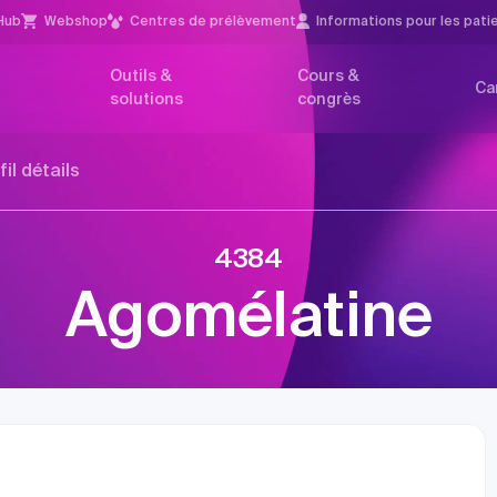
Hub
Webshop
Centres de prélèvement
Infor­mations pour les pati
Outils &
Cours &
Ca
solutions
congrès
fil détails
4384
Agomélatine