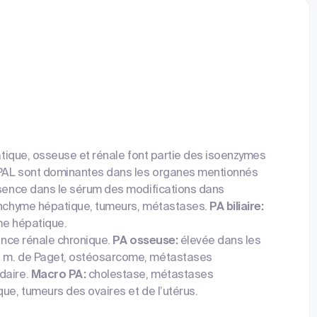
patique, osseuse et rénale font partie des isoenzymes
 PAL sont dominantes dans les organes mentionnés
résence dans le sérum des modifications dans
nchyme hépatique, tumeurs, métastases.
PA biliaire:
me hépatique.
sance rénale chronique.
PA osseuse:
élevée dans les
e; m. de Paget, ostéosarcome, métastases
daire.
Macro PA:
cholestase, métastases
e, tumeurs des ovaires et de l’utérus.