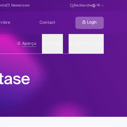
ents
Newsroom
Recherche
FR
Login
rrière
Contact
Aperçu
Partager
Imprimer la page
tase