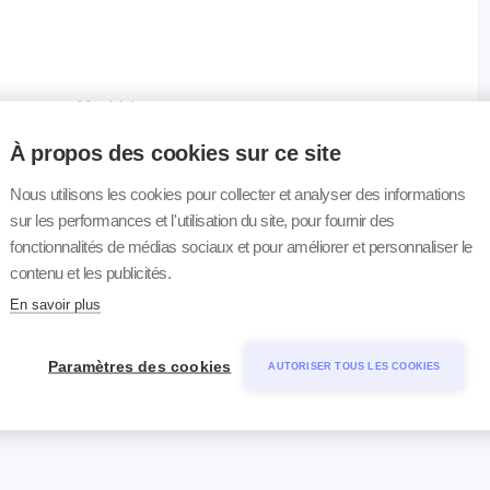
Matériel
À propos des cookies sur ce site
Sérum
Nous utilisons les cookies pour collecter et analyser des informations
Sérum
sur les performances et l'utilisation du site, pour fournir des
Sérum
fonctionnalités de médias sociaux et pour améliorer et personnaliser le
contenu et les publicités.
Sérum
En savoir plus
Sérum
Paramètres des cookies
AUTORISER TOUS LES COOKIES