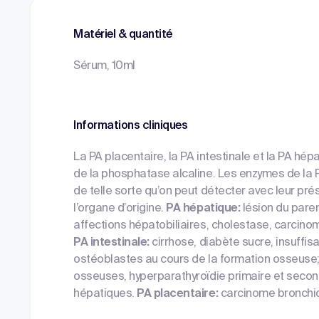
Matériel & quantité
Sérum, 10ml
Informations cliniques
La PA placentaire, la PA intestinale et la PA hé
de la phosphatase alcaline. Les enzymes de la
de telle sorte qu’on peut détecter avec leur p
l’organe d’origine.
PA hépatique:
lésion du pare
affections hépatobiliaires, cholestase, carcino
PA intestinale:
cirrhose, diabète sucre, insuffi
ostéoblastes au cours de la formation osseus
osseuses, hyperparathyroïdie primaire et secon
hépatiques.
PA placentaire:
carcinome bronchiqu