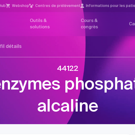
Hub
Webshop
Centres de prélèvement
Infor­mations pour les pati
Outils &
Cours &
Ca
solutions
congrès
fil détails
44122
enzymes phospha
alcaline