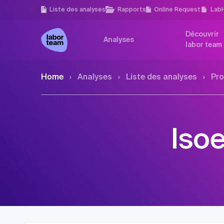
Liste des analyses
Rapports
Online Request
Lab
Découvrir
Analyses
labor team
Home
Analyses
Liste des analyses
Pro
Iso