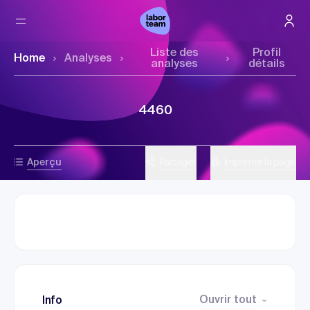
Liste des
Profil
Home
Analyses
analyses
détails
4460
Aperçu
Partager
Imprimer la page
Ouvrir tout
Info