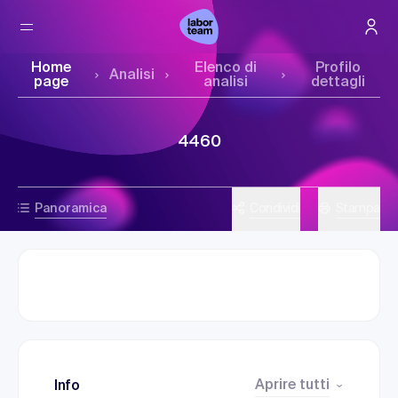
Home
Elenco di
Profilo
Analisi
page
analisi
dettagli
4460
Panoramica
Condividi
Stampa
Aprire tutti
Info