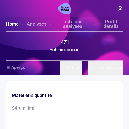
Liste des
Profil
Home
Analyses
analyses
détails
471
Echinococcus
Aperçu
Partager
Imprimer la page
Matériel & quantité
Sérum, 1ml