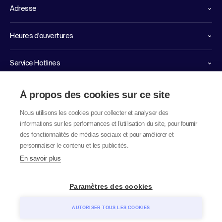
Adresse
Heures d'ouvertures
Service Hotlines
Liens importants
À propos des cookies sur ce site
Nous utilisons les cookies pour collecter et analyser des
informations sur les performances et l'utilisation du site, pour fournir
des fonctionnalités de médias sociaux et pour améliorer et
personnaliser le contenu et les publicités.
En savoir plus
© 2026 labor team ag
Paramètres des cookies
AUTORISER TOUS LES COOKIES
Mentions légales
CGV
Impressum