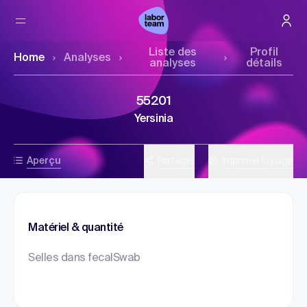
Liste des
Profil
Home
Analyses
analyses
détails
55201
Yersinia
Aperçu
Partager
Imprimer la page
Matériel & quantité
Selles dans fecalSwab