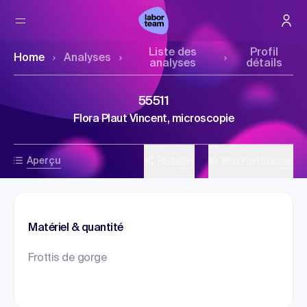
Liste des
Profil
Home
Analyses
analyses
détails
55511
Flora Plaut Vincent, microscopie
Aperçu
Partager
Imprimer la page
Matériel & quantité
Frottis de gorge