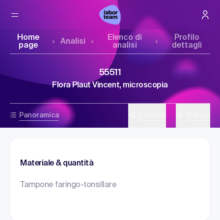
Home
Elenco di
Profilo
Analisi
page
analisi
dettagli
55511
Flora Plaut Vincent, microscopia
Panoramica
Condividi
Stampa
Materiale & quantità
Tampone faringo-tonsillare