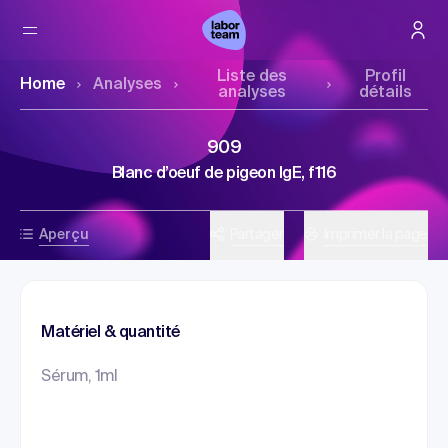
Liste des
Profil
Home
Analyses
analyses
détails
909
Blanc d’oeuf de pigeon IgE, f116
Aperçu
Partager
Imprimer la page
Matériel & quantité
Sérum, 1ml