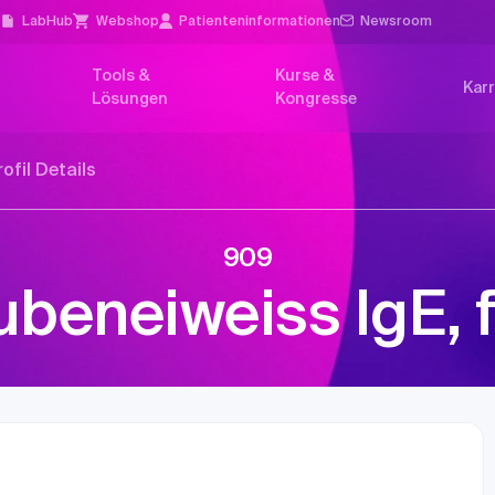
l
LabHub
Webshop
Patienten­informationen
Newsroom
Tools &
Kurse &
Karr
Lösungen
Kongresse
rofil Details
909
ubeneiweiss IgE, f