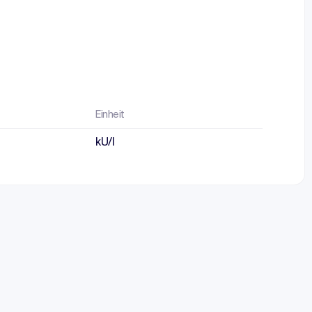
Einheit
kU/l