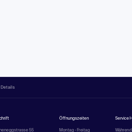
 Details
hrift
Öffnungszeiten
Service H
meneggstrasse 55
Montag - Freitag
Während 