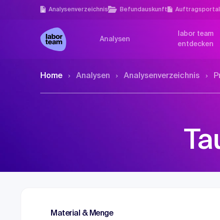
Analysen­verzeichnis
Befundauskunft
Auftragsporta
labor team
Analysen
entdecken
Home
Analysen
Analysen­verzeichnis
P
Ta
Material & Menge