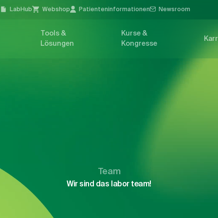
l
LabHub
Webshop
Patienten­informationen
Newsroom
Tools &
Kurse &
Karr
Lösungen
Kongresse
Team
Wir sind das labor team!