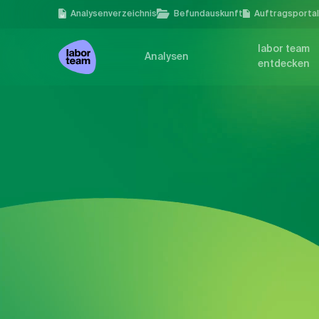
Analysen­verzeichnis
Befundauskunft
Auftragsporta
labor team
Analysen
entdecken