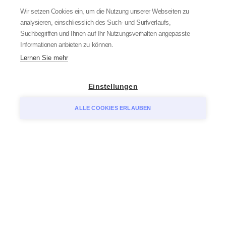
Wir setzen Cookies ein, um die Nutzung unserer Webseiten zu
analysieren, einschliesslich des Such- und Surfverlaufs,
Suchbegriffen und Ihnen auf Ihr Nutzungsverhalten angepasste
Informationen anbieten zu können.
Lernen Sie mehr
Einstellungen
ALLE COOKIES ERLAUBEN
Echte Zukunftschancen
Bei uns kannst du jeden Tag zeigen, was in dir
steckt. Und mit
zahl­reichen
Förderprogramme
dich und deine Fähigkeiten weiterentwickeln.