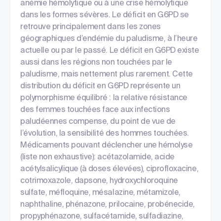
anémie hémolytique ou à une crise hémolytique
dans les formes sévères. Le déficit en G6PD se
retrouve principalement dans les zones
géographiques d’endémie du paludisme, à l’heure
actuelle ou par le passé. Le déficit en G6PD existe
aussi dans les régions non touchées par le
paludisme, mais nettement plus rarement. Cette
distribution du déficit en G6PD représente un
polymorphisme équilibré : la relative résistance
des femmes touchées face aux infections
paludéennes compense, du point de vue de
l’évolution, la sensibilité des hommes touchées.
Médicaments pouvant déclencher une hémolyse
(liste non exhaustive): acétazolamide, acide
acétylsalicylique (à doses élevées), ciprofloxacine,
cotrimoxazole, dapsone, hydroxychloroquine
sulfate, méfloquine, mésalazine, métamizole,
naphthaline, phénazone, prilocaine, probénecide,
propyphénazone, sulfacétamide, sulfadiazine,