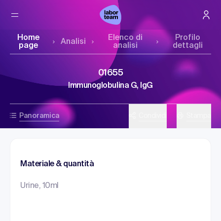
Home
Elenco di
Profilo
Analisi
page
analisi
dettagli
01655
Immunoglobulina G, IgG
Panoramica
Condividi
Stampa
Materiale & quantità
Urine, 10ml