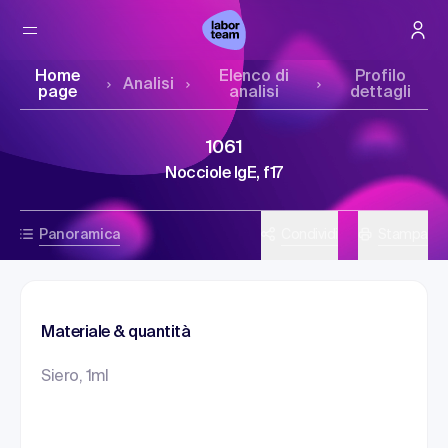
Home
Elenco di
Profilo
Analisi
page
analisi
dettagli
1061
Nocciole IgE, f17
Panoramica
Condividi
Stampa
Materiale & quantità
Siero, 1ml