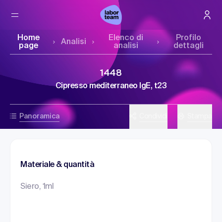
Home
Elenco di
Profilo
Analisi
page
analisi
dettagli
1448
Cipresso mediterraneo IgE, t23
Panoramica
Condividi
Stampa
Materiale & quantità
Siero, 1ml