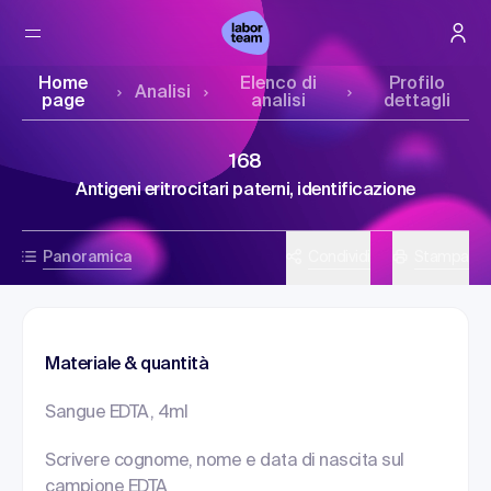
Home
Elenco di
Profilo
Analisi
page
analisi
dettagli
168
Antigeni eritrocitari paterni, identificazione
Panoramica
Condividi
Stampa
Materiale & quantità
Sangue EDTA, 4ml
Scrivere cognome, nome e data di nascita sul
campione EDTA