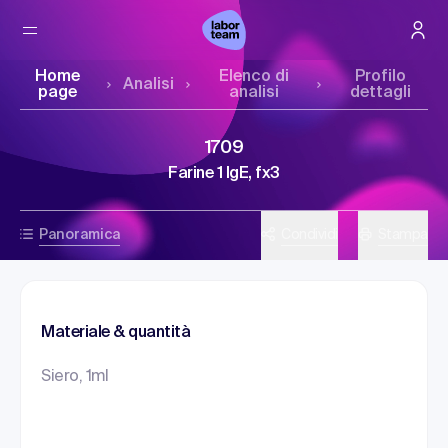
Home
Elenco di
Profilo
Analisi
page
analisi
dettagli
1709
Farine 1 IgE, fx3
Panoramica
Condividi
Stampa
Materiale & quantità
Siero, 1ml