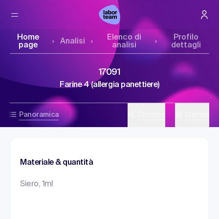
Home
Elenco di
Profilo
Analisi
page
analisi
dettagli
17091
Farine 4 (allergia panettiere)
Panoramica
Condividi
Stampa
Materiale & quantità
Siero, 1ml