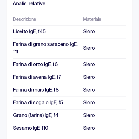
Analisi relative
Descrizione
Materiale
Lievito IgE, f45
Siero
Farina di grano saraceno IgE,
Siero
f11
Farina di orzo IgE, f6
Siero
Farina di avena IgE, f7
Siero
Farina di mais IgE, f8
Siero
Farina di segale IgE, f5
Siero
Grano (farina) IgE, f4
Siero
Sesamo IgE, f10
Siero