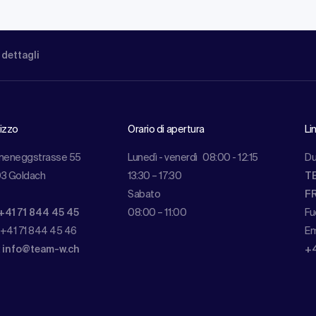
 dettagli
rizzo
Orario di apertura
Li
meneggstrasse 55
Lunedì - venerdì
08:00 - 12:15
Du
3 Goldach
13:30 – 17:30
TE
Sabato
FR
+41 71 844 45 45
08:00 – 11:00
Fu
 +41 71 844 45 46
Em
:
info@team-w.ch
+4