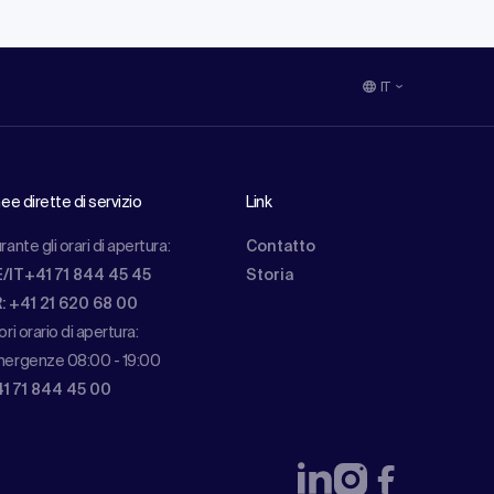
IT
nee dirette di servizio
Link
rante gli orari di apertura:
Contatto
/IT+41 71 844 45 45
Storia
: +41 21 620 68 00
ori orario di apertura:
ergenze 08:00 - 19:00
1 71 844 45 00