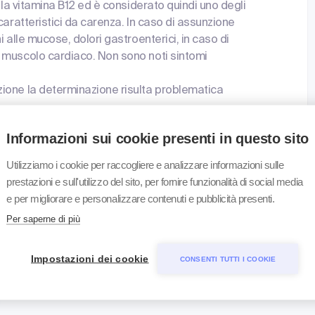
lla vitamina B12 ed è considerato quindi uno degli
caratteristici da carenza. In caso di assunzione
 alle mucose, dolori gastroenterici, in caso di
 muscolo cardiaco. Non sono noti sintomi
ione la determinazione risulta problematica
Informazioni sui cookie presenti in questo sito
uti nelle provette standard non verranno scartati ma
Utilizziamo i cookie per raccogliere e analizzare informazioni sulle
 in una provetta non priva di metalli, i risultati
prestazioni e sull'utilizzo del sito, per fornire funzionalità di social media
l campione non è stato ricevuto in una provetta priva
e per migliorare e personalizzare contenuti e pubblicità presenti.
retati con cautela. È necessario richiedere una
Per saperne di più
Impostazioni dei cookie
CONSENTI TUTTI I COOKIE