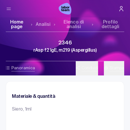
Home
Elenco di
Profilo
Analisi
page
analisi
dettagli
2346
rAsp f2 IgE, m219 (Aspergillus)
Panoramica
Condividi
Stampa
Materiale & quantità
Siero, 1ml