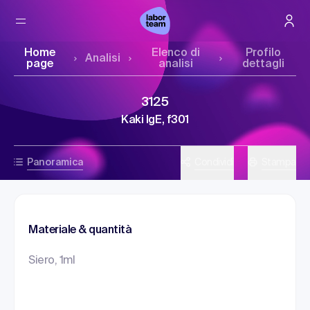
Home
Elenco di
Profilo
Analisi
page
analisi
dettagli
3125
Kaki IgE, f301
Panoramica
Condividi
Stampa
Materiale & quantità
Siero, 1ml