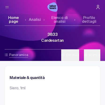
Home
Elenco di
Profilo
Analisi
page
analisi
dettagli
3833
Candesartan
Panoramica
Condividi
Stampa
Materiale & quantità
Siero, 1ml