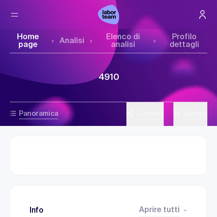
Home
Elenco di
Profilo
Analisi
page
analisi
dettagli
4910
Panoramica
Condividi
Stampa
Aprire tutti
Info