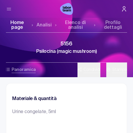
Home
Elenco di
Profilo
Analisi
page
analisi
dettagli
5156
Psilocina (magic mushroom)
Panoramica
Condividi
Stampa
Materiale & quantità
Urine congelate, 5ml