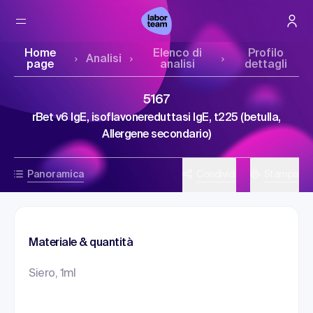
Home
Elenco di
Profilo
Analisi
page
analisi
dettagli
5167
rBet v6 IgE, isoflavonereduttasi IgE, t225 (betulla,
Allergene secondario)
Panoramica
Condividi
Stampa
Materiale & quantità
Siero, 1ml