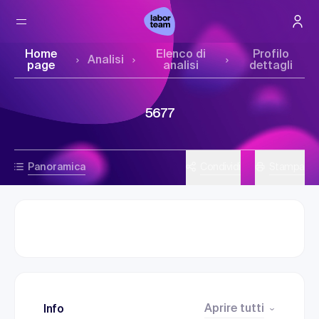
Home
Elenco di
Profilo
Analisi
page
analisi
dettagli
5677
Panoramica
Condividi
Stampa
Aprire tutti
Info