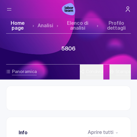
Home
Elenco di
Profilo
Analisi
page
analisi
dettagli
5806
Panoramica
Condividi
Stampa
Aprire tutti
Info