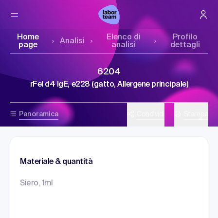
Home
Elenco di
Profilo
Analisi
page
analisi
dettagli
6204
rFel d4 IgE, e228 (gatto, Allergene principale)
Panoramica
Condividi
Stampa
Materiale & quantità
Siero, 1ml