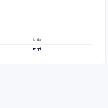
Unità
mg/l