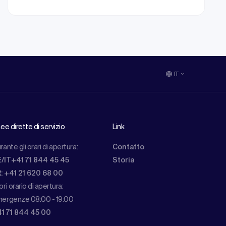
IT
nee dirette di servizio
Link
rante gli orari di apertura:
Contatto
/IT+41 71 844 45 45
Storia
: +41 21 620 68 00
ori orario di apertura:
ergenze 08:00 - 19:00
1 71 844 45 00