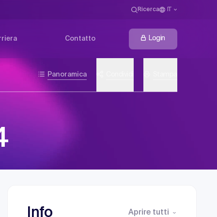
Ricerca
IT
Login
riera
Contatto
Panoramica
Condividi
Stampa
4
Info
Aprire tutti