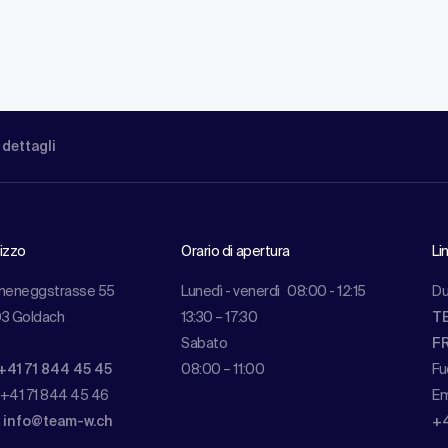
 dettagli
rizzo
Orario di apertura
Li
meneggstrasse 55
Lunedì - venerdì
08:00 - 12:15
Du
3 Goldach
13:30 – 17:30
TE
Sabato
FR
+41 71 844 45 45
08:00 – 11:00
Fu
 +41 71 844 45 46
Em
:
info@team-w.ch
+4