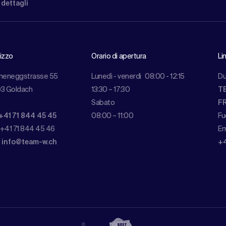
 dettagli
rizzo
Orario di apertura
Li
meneggstrasse 55
Lunedì - venerdì
08:00 - 12:15
Du
3 Goldach
13:30 – 17:30
TE
Sabato
FR
+41 71 844 45 45
08:00 – 11:00
Fu
 +41 71 844 45 46
Em
:
info@team-w.ch
+4