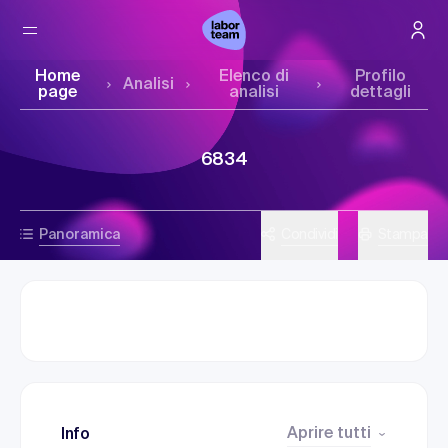
Home
Elenco di
Profilo
Analisi
page
analisi
dettagli
6834
Panoramica
Condividi
Stampa
Aprire tutti
Info