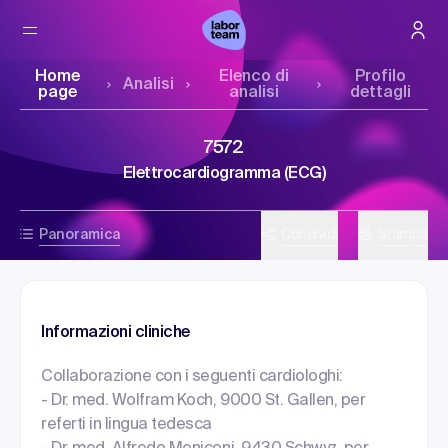
Home
Elenco di
Profilo
Analisi
page
analisi
dettagli
7572
Elettrocardiogramma (ECG)
Panoramica
Condividi
Stampa
Informazioni cliniche
Collaborazione con i seguenti cardiologhi:
- Dr. med. Wolfram Koch, 9000 St. Gallen, per
referti in lingua tedesca