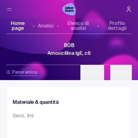
Home
Elenco di
Profilo
Analisi
page
analisi
dettagli
808
Amoxicillina IgE, c6
Panoramica
Condividi
Stampa
Materiale & quantità
Siero, 1ml