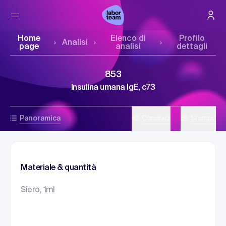
Home
Elenco di
Profilo
Analisi
page
analisi
dettagli
853
Insulina umana IgE, c73
Panoramica
Condividi
Stampa
Materiale & quantità
Siero, 1ml