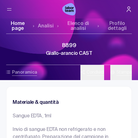
Home
Elenco di
Profilo
Analisi
page
analisi
dettagli
8899
Giallo-arancio CAST
Panoramica
Condividi
Stampa
Materiale & quantità
Sangue EDTA, 1ml
Invio di sangue EDTA non refrigerato e non
centrifugato. Preparazione del campione in