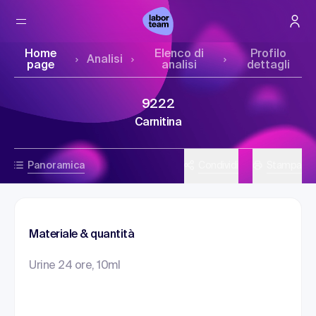
Home
Elenco di
Profilo
Analisi
page
analisi
dettagli
9222
Carnitina
Panoramica
Condividi
Stampa
Materiale & quantità
Urine 24 ore, 10ml