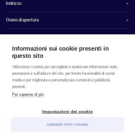
Indirizzo
Orario di apertura
Linee dirette di servizio
Informazioni sui cookie presenti in
Link
questo sito
Utilizziamo i cookie per raccogliere e analizzare informazioni sulle
prestazioni e sull'utilizzo del sito, per fornire funzionalità di social
media e per migliorare e personalizzare contenuti e pubblicità
presenti.
Per saperne di più
© 2026 labor team ag
Impostazioni dei cookie
CONSENTI TUTTI I COOKIE
Protezione Dati
TCG
Realizzazione